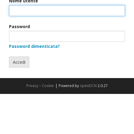
Nome utente
Password
Password dimenticata?
Accedi
|
Privacy
-
Cookie
Powered by
openDCN
2.0.27