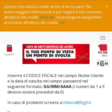
×
Questo sito utilizza cookie anche di terze parti. Per
avere maggiori informazioni e per negare il tuo consenso
all’utilizzo dei cookie
clicca qui
. Se prosegui la navigazione
acconsenti all’utilizzo dei cookie.
OK
Inserire il CODICE FISCALE nel campo Nome Utente
e la data di nascita nel campo password nel
seguente formato:
GG/MM/AAAA
(i numeri da 1 a 9
devono essere preceduti da 0)
In caso di problemi scrivere a
milano@flcgil.it